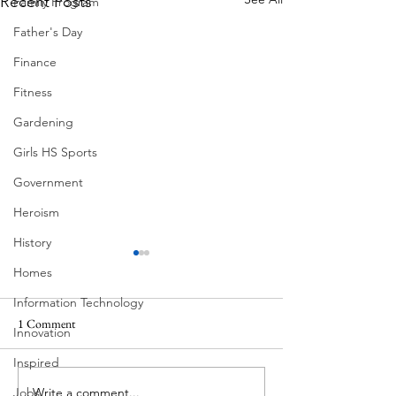
Recent Posts
Family Program
Father's Day
Finance
Fitness
Gardening
Girls HS Sports
Government
Heroism
History
Homes
Information Technology
1 Comment
Innovation
Corona Del Mar
Inspired
Write a comment...
Jobs
MODERN-Vietnamese