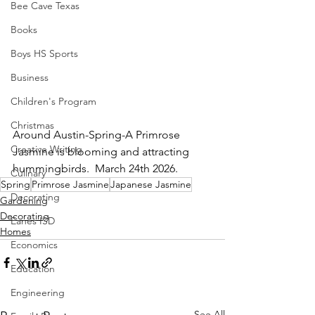
Bee Cave Texas
Books
Boys HS Sports
Business
Children's Program
Christmas
Around Austin-Spring-A Primrose 
Creative Writing
Jasmine is blooming and attracting 
hummingbirds.  March 24th 2026.
Culinary
Spring
Primrose Jasmine
Japanese Jasmine
Decorating
Gardening
Decorating
Eanes ISD
Homes
Economics
Education
Engineering
See All