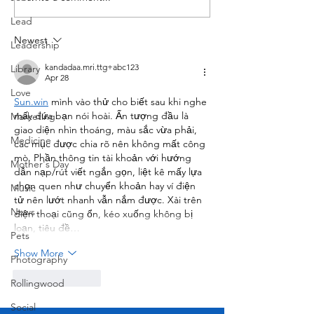
American Festival
Lead
Newest
Leadership
kandadaa.mri.ttg+abc123
Library
Apr 28
Love
Sun.win
 mình vào thử cho biết sau khi nghe 
mấy đứa bạn nói hoài. Ấn tượng đầu là 
Marketing
giao diện nhìn thoáng, màu sắc vừa phải, 
Medicine
các mục được chia rõ nên không mất công 
mò. Phần thông tin tài khoản với hướng 
Mother's Day
dẫn nạp/rút viết ngắn gọn, liệt kê mấy lựa 
chọn quen như chuyển khoản hay ví điện 
Music
tử nên lướt nhanh vẫn nắm được. Xài trên 
News
điện thoại cũng ổn, kéo xuống không bị 
loạn, tiêu đề…
Pets
Show More
Photography
Like
Reply
Rollingwood
Social