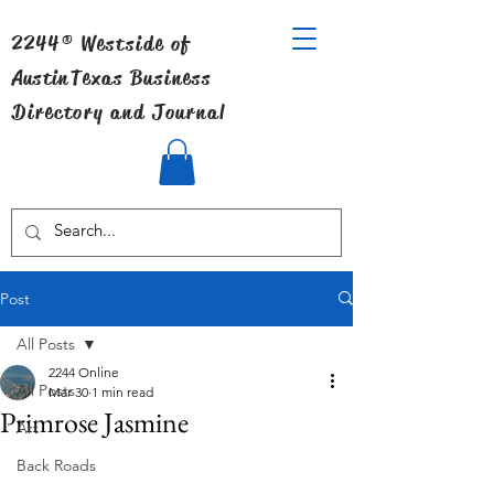
2244® Westside of
Austin
Texas Business
Directory and Journal
Post
All Posts
2244 Online
All Posts
Mar 30
1 min read
Primrose Jasmine
Art
Back Roads